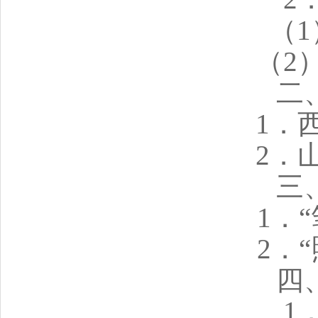
（
（2
二
1．
2．
三
1．
2．
四
1