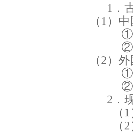
1．
（1）
①
②
（2）
①
②
2．
（
（